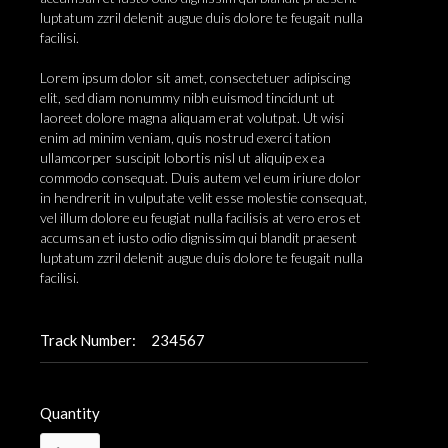
luptatum zzril delenit augue duis dolore te feugait nulla
facilisi.
Lorem ipsum dolor sit amet, consectetuer adipiscing
elit, sed diam nonummy nibh euismod tincidunt ut
laoreet dolore magna aliquam erat volutpat. Ut wisi
enim ad minim veniam, quis nostrud exerci tation
ullamcorper suscipit lobortis nisl ut aliquip ex ea
commodo consequat. Duis autem vel eum iriure dolor
in hendrerit in vulputate velit esse molestie consequat,
vel illum dolore eu feugiat nulla facilisis at vero eros et
accumsan et iusto odio dignissim qui blandit praesent
luptatum zzril delenit augue duis dolore te feugait nulla
facilisi.
Track Number:
234567
Quantity