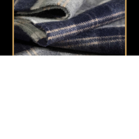
New Product Three
£ 85.00 GBP