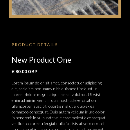
PRODUCT DETAILS
New Product One
£ 80.00 GBP
Lorem ipsum dolor sit amet, consectetuer adipiscing
elit, sed diam nonummy nibh euismod tincidunt ut
laoreet dolore magna aliquam erat volutpat. Ut wisi
enim ad minim veniam, quis nostrud exerci tation
ullamcorper suscipit lobortis nisl ut aliquip ex ea
commodo consequat. Duis autem vel eum iriure dolor
in hendrerit in vulputate velit esse molestie consequat,
vel illum dolore eu feugiat nulla facilisis at vero eros et
accumsan et iusto odio dignissim qui blandit praesent